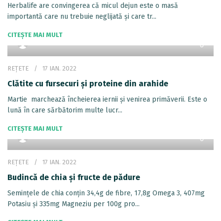
Herbalife are convingerea că micul dejun este o masă
importantă care nu trebuie neglijată şi care tr...
CITEȘTE MAI MULT
REȚETE
17 IAN. 2022
Clătite cu fursecuri și proteine din arahide
Martie marchează încheierea iernii și venirea primăverii. Este o
lună în care sărbătorim multe lucr...
CITEȘTE MAI MULT
REȚETE
17 IAN. 2022
Budincă de chia și fructe de pădure
Semințele de chia conțin 34,4g de fibre, 17,8g Omega 3, 407mg
Potasiu și 335mg Magneziu per 100g pro...