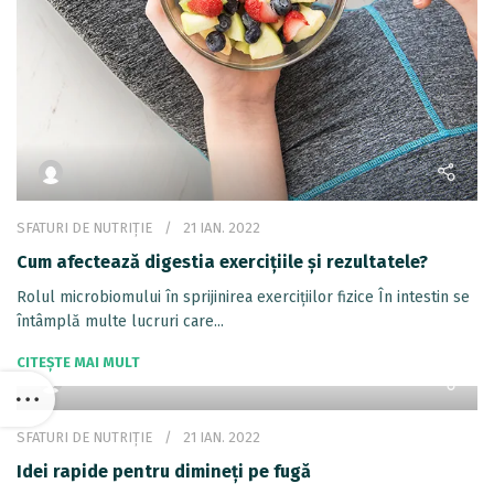
SFATURI DE NUTRIȚIE
21 IAN. 2022
Cum afectează digestia exercițiile și rezultatele?
Rolul microbiomului în sprijinirea exercițiilor fizice În intestin se
întâmplă multe lucruri care...
CITEȘTE MAI MULT
SFATURI DE NUTRIȚIE
21 IAN. 2022
Idei rapide pentru dimineți pe fugă