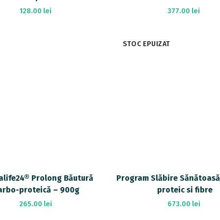
Cristiano Ronaldo
128.00
lei
377.00
lei
Add To Cart
Add To Cart
STOC EPUIZAT
alife24® Prolong Băutură
Program Slăbire Sănătoasă
arbo-proteică – 900g
proteic si fibre
265.00
lei
673.00
lei
Add To Cart
Select Options