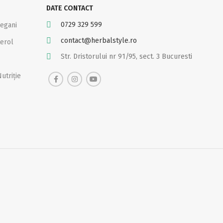
DATE CONTACT
0729 329 599
Vegani
contact@herbalstyle.ro
erol
Str. Dristorului nr 91/95, sect. 3 Bucuresti
s
utriție