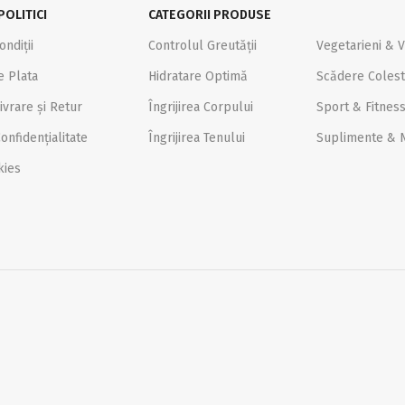
POLITICI
CATEGORII PRODUSE
ondiții
Controlul Greutății
Vegetarieni & 
e Plata
Hidratare Optimă
Scădere Colest
ivrare și Retur
Îngrijirea Corpului
Sport & Fitnes
onfidențialitate
Îngrijirea Tenului
Suplimente & N
kies