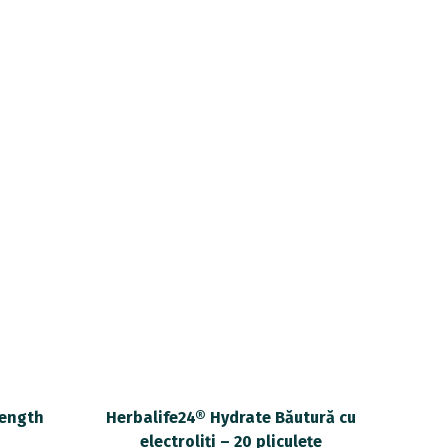
rength
Herbalife24® Hydrate Băutură cu
electroliți – 20 pliculețe