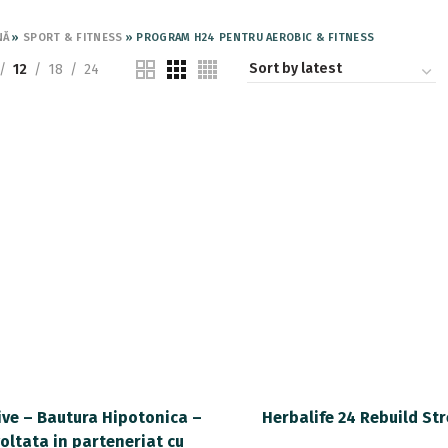
NĂ
»
SPORT & FITNESS
»
PROGRAM H24 PENTRU AEROBIC & FITNESS
12
18
24
ive – Bautura Hipotonica –
Herbalife 24 Rebuild St
oltata in parteneriat cu