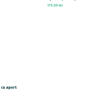
175.00
lei
Add To Cart
 cu aport