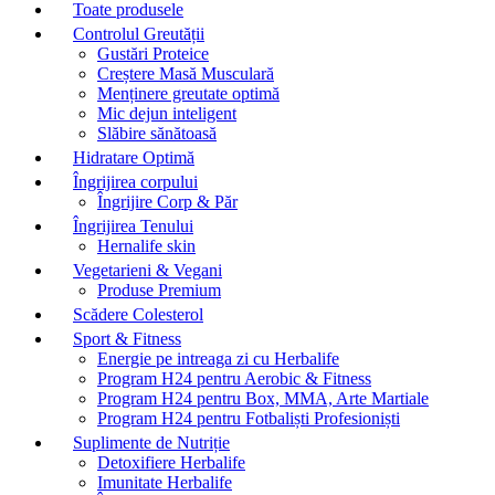
Toate produsele
Controlul Greutății
Gustări Proteice
Creștere Masă Musculară
Menținere greutate optimă
Mic dejun inteligent
Slăbire sănătoasă
Hidratare Optimă
Îngrijirea corpului
Îngrijire Corp & Păr
Îngrijirea Tenului
Hernalife skin
Vegetarieni & Vegani
Produse Premium
Scădere Colesterol
Sport & Fitness
Energie pe intreaga zi cu Herbalife
Program H24 pentru Aerobic & Fitness
Program H24 pentru Box, MMA, Arte Martiale
Program H24 pentru Fotbaliști Profesioniști
Suplimente de Nutriție
Detoxifiere Herbalife
Imunitate Herbalife