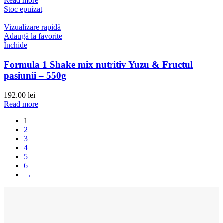
Read more
Stoc epuizat
Vizualizare rapidă
Adaugă la favorite
Închide
Formula 1 Shake mix nutritiv Yuzu & Fructul
pasiunii – 550g
192.00
lei
Read more
1
2
3
4
5
6
→