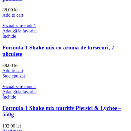
88.00
lei
Add to cart
Vizualizare rapidă
Adaugă la favorite
Închide
Formula 1 Shake mix cu aroma de fursecuri, 7
pliculețe
88.00
lei
Add to cart
Stoc epuizat
Vizualizare rapidă
Adaugă la favorite
Închide
Formula 1 Shake mix nutritiv Piersici & Lychee –
550g
192.00
lei