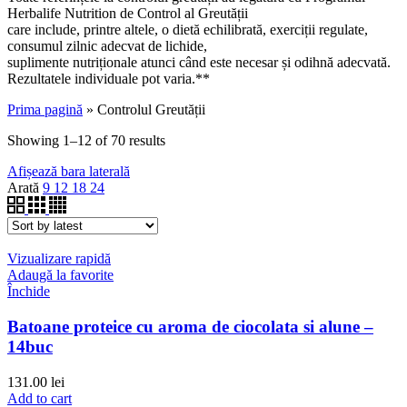
Herbalife Nutrition de Control al Greutății
care include, printre altele, o dietă echilibrată, exerciții regulate,
consumul zilnic adecvat de lichide,
suplimente nutriționale atunci când este necesar și odihnă adecvată.
Rezultatele individuale pot varia.**
Prima pagină
»
Controlul Greutății
Showing 1–12 of 70 results
Afișează bara laterală
Arată
9
12
18
24
Vizualizare rapidă
Adaugă la favorite
Închide
Batoane proteice cu aroma de ciocolata si alune –
14buc
131.00
lei
Add to cart