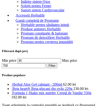
Întărire sistem Osos
Soluții pentru Femei
Suport sistem Cardiovascular
Accesorii Herbalife
Gamă completă de Programe
Herbalife pentru sănătatea inimii
Produse antistres Herbalife
Program constipație & balonare
Program de detoxifiere Herbalife
Program pentru creșterea imunității
Filtrează după preț
Min price
Max price
Filter
Produse populare
Herbal Aloe Gel calmant - 200ml
62.00
lei
Beta heart® Beta-glucani din ovăz 229g
230.00
lei
Formula 1 Shake mix nutritiv Cremă de Vanilie 550g
192.00
lei
Toate referințele la controlul greutății au legătură cu Programul