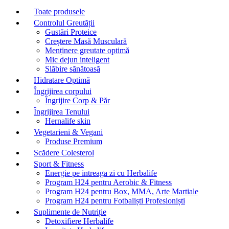
Toate produsele
Controlul Greutății
Gustări Proteice
Creștere Masă Musculară
Menținere greutate optimă
Mic dejun inteligent
Slăbire sănătoasă
Hidratare Optimă
Îngrijirea corpului
Îngrijire Corp & Păr
Îngrijirea Tenului
Hernalife skin
Vegetarieni & Vegani
Produse Premium
Scădere Colesterol
Sport & Fitness
Energie pe intreaga zi cu Herbalife
Program H24 pentru Aerobic & Fitness
Program H24 pentru Box, MMA, Arte Martiale
Program H24 pentru Fotbaliști Profesioniști
Suplimente de Nutriție
Detoxifiere Herbalife