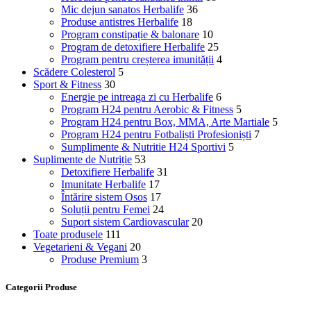
Mic dejun sanatos Herbalife
36
Produse antistres Herbalife
18
Program constipație & balonare
10
Program de detoxifiere Herbalife
25
Program pentru creșterea imunității
4
Scădere Colesterol
5
Sport & Fitness
30
Energie pe intreaga zi cu Herbalife
6
Program H24 pentru Aerobic & Fitness
5
Program H24 pentru Box, MMA, Arte Martiale
5
Program H24 pentru Fotbaliști Profesioniști
7
Sumplimente & Nutritie H24 Sportivi
5
Suplimente de Nutriție
53
Detoxifiere Herbalife
31
Imunitate Herbalife
17
Întărire sistem Osos
17
Soluții pentru Femei
24
Suport sistem Cardiovascular
20
Toate produsele
111
Vegetarieni & Vegani
20
Produse Premium
3
Categorii Produse