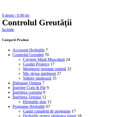
0
items
/
0.00
lei
Controlul Greutății
închide
Categorii Produse
Accesorii Herbalife
7
Controlul Greutății
70
Creștere Masă Musculară
24
Gustări Proteice
17
Menținere greutate optimă
32
Mic dejun inteligent
27
Slăbire sănătoasă
35
Hidratare Optima
7
Îngrijire Corp & Păr
9
Îngrijirea corpului
9
Îngrijirea Tenului
12
Hernalife skin
12
Programe Herbalife
67
Gamă completă de programe
17
Herbalife pentru sănătatea inimii
18