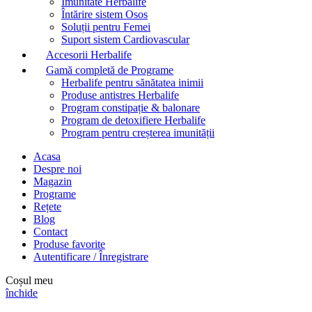
Imunitate Herbalife
Întărire sistem Osos
Soluții pentru Femei
Suport sistem Cardiovascular
Accesorii Herbalife
Gamă completă de Programe
Herbalife pentru sănătatea inimii
Produse antistres Herbalife
Program constipație & balonare
Program de detoxifiere Herbalife
Program pentru creșterea imunității
Acasa
Despre noi
Magazin
Programe
Rețete
Blog
Contact
Produse favorite
Autentificare / Înregistrare
Coșul meu
închide