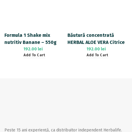
Formula 1 Shake mix
Băutură concentrată
nutritiv Banane – 550g
HERBAL ALOE VERA Citrice
192.00
lei
473 ml
192.00
lei
Add To Cart
Add To Cart
Peste 15 ani experiență, ca distribuitor independent Herbalife.