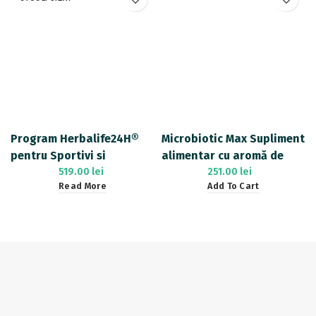
Program Herbalife24H®
Microbiotic Max Supliment
pentru Sportivi si
alimentar cu aromă de
persoane active
519.00
lei
vanilie – 20 pliculețe
251.00
lei
Read More
Add To Cart