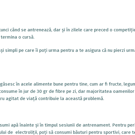
tunci când se antrenează, dar și în zilele care preced o competiție
a termina o cursă.
și simpli pe care îi poți urma pentru a te asigura că nu pierzi urm
 găsesc în acele alimente bune pentru tine, cum ar fi fructe, legu
 consume în jur de 30 gr de fibre pe zi, dar majoritatea oamenilor
stru agitat de viață contribuie la această problemă.
sumi apă înainte și în timpul sesiunii de antrenament. Pentru pe
i de electroliții, poți să consumi băuturi pentru sportivi, care t