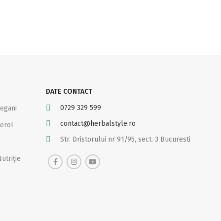
DATE CONTACT
0729 329 599
Vegani
contact@herbalstyle.ro
erol
Str. Dristorului nr 91/95, sect. 3 Bucuresti
s
utriție