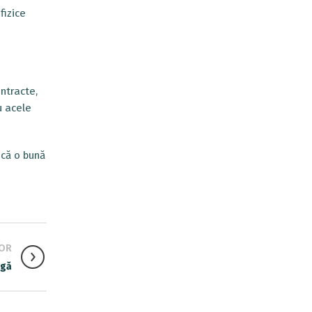
fizice
ontracte,
u acele
 că o bună
OR
ugă