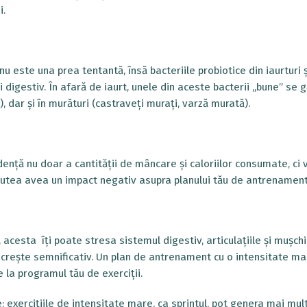
i.
 este una prea tentantă, însă bacteriile probiotice din iaurturi ș
igestiv. În afară de iaurt, unele din aceste bacterii „bune” se g
 dar și în murături (castraveți murați, varză murată).
dență nu doar a cantității de mâncare și caloriilor consumate, ci 
 putea avea un impact negativ asupra planului tău de antrenament
cesta îți poate stresa sistemul digestiv, articulațiile și mușchi
a crește semnificativ. Un plan de antrenament cu o intensitate ma
 la programul tău de exerciții.
 exercițiile de intensitate mare, ca sprintul, pot genera mai mul