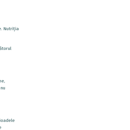
. Nutriția
ătorul
me,
 nu
rioadele
e