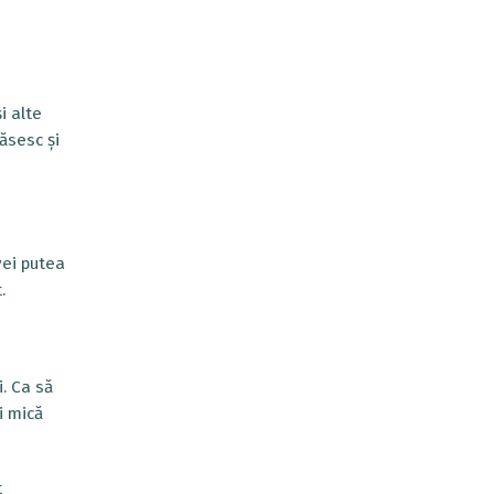
i alte
ăsesc și
vei putea
.
i. Ca să
i mică
t