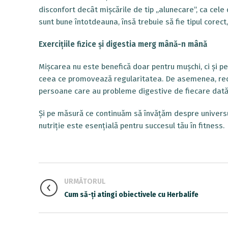
disconfort decât mișcările de tip „alunecare”, ca cele di
sunt bune întotdeauna, însă trebuie să fie tipul corec
Exercițiile fizice și digestia merg mână-n mână
Mișcarea nu este benefică doar pentru mușchi, ci și pen
ceea ce promovează regularitatea. De asemenea, redu
persoane care au probleme digestive de fiecare dată
Și pe măsură ce continuăm să învățăm despre universul
nutriție este esențială pentru succesul tău în fitness.
URMĂTORUL
Cum să-ți atingi obiectivele cu Herbalife