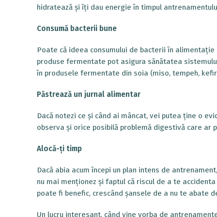
hidratează și îți dau energie în timpul antrenamentulu
Consumă bacterii bune
Poate că ideea consumului de bacterii în alimentație nu
produse fermentate pot asigura sănătatea sistemului d
în produsele fermentate din soia (miso, tempeh, kefir),
Păstrează un jurnal alimentar
Dacă notezi ce și când ai mâncat, vei putea ține o evi
observa și orice posibilă problemă digestivă care ar
Alocă-ți timp
Dacă abia acum începi un plan intens de antrenament, a
nu mai menționez și faptul că riscul de a te accident
poate fi benefic, crescând șansele de a nu te abate de
Un lucru interesant, când vine vorba de antrenamente: