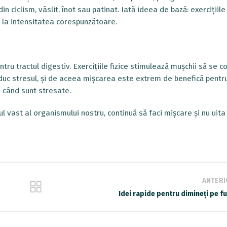
n ciclism, vâslit, înot sau patinat. Iată ideea de bază: exercițiile 
t, la intensitatea corespunzătoare.
tru tractul digestiv. Exercițiile fizice stimulează mușchii să se c
c stresul, și de aceea mișcarea este extrem de benefică pentr
 când sunt stresate.
 vast al organismului nostru, continuă să faci mișcare și nu uita
ANTERI
Idei rapide pentru dimineți pe f