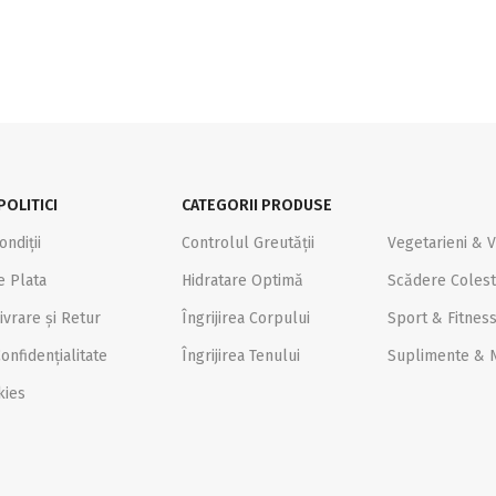
POLITICI
CATEGORII PRODUSE
ondiții
Controlul Greutății
Vegetarieni & 
e Plata
Hidratare Optimă
Scădere Colest
ivrare și Retur
Îngrijirea Corpului
Sport & Fitnes
onfidențialitate
Îngrijirea Tenului
Suplimente & N
kies