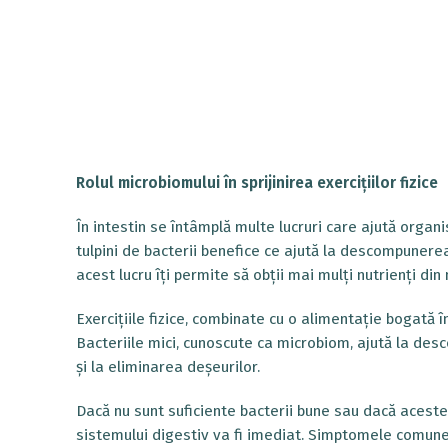
Rolul microbiomului în sprijinirea exercițiilor fizice
În intestin se întâmplă multe lucruri care ajută orga
tulpini de bacterii benefice ce ajută la descompunere
acest lucru îți permite să obții mai mulți nutrienți di
Exercițiile fizice, combinate cu o alimentație bogată în 
Bacteriile mici, cunoscute ca microbiom, ajută la desc
și la eliminarea deșeurilor.
Dacă nu sunt suficiente bacterii bune sau dacă acestea
sistemului digestiv va fi imediat. Simptomele comune i