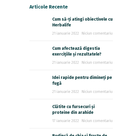
Articole Recente
Cum să-ți atingi obiectivele cu
Herbalife
21 ianuarie 2022
Niciun comentariu
Cum afectează digestia
exercițiile și rezultatele?
21 ianuarie 2022
Niciun comentariu
Idei rapide pentru dimineți pe
fugă
21 ianuarie 2022
Niciun comentariu
Clătite cu fursecuri și
proteine din arahide
17 ianuarie 2022
Niciun comentariu
Budincă de chia și fructe de