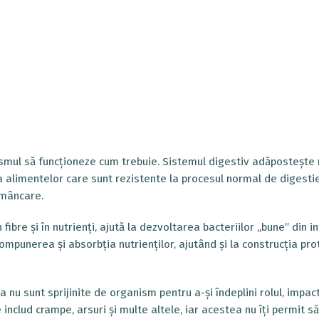
nismul să funcționeze cum trebuie. Sistemul digestiv adăpostește 
a alimentelor care sunt rezistente la procesul normal de digestie
n mâncare.
fibre și în nutrienți, ajută la dezvoltarea bacteriilor „bune” din in
ompunerea și absorbția nutrienților, ajutând și la construcția pro
 nu sunt sprijinite de organism pentru a-și îndeplini rolul, impac
nclud crampe, arsuri și multe altele, iar acestea nu îți permit să