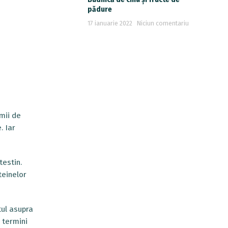
pădure
17 ianuarie 2022
Niciun comentariu
mii de
. Iar
testin.
teinelor
tul asupra
 termini