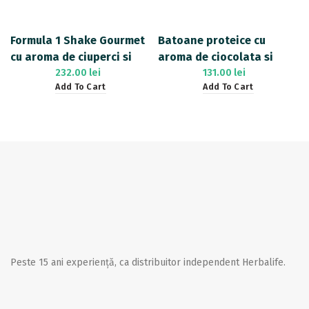
Formula 1 Shake Gourmet
Batoane proteice cu
cu aroma de ciuperci si
aroma de ciocolata si
ierburi 550g
232.00
lei
alune – 14buc
131.00
lei
Add To Cart
Add To Cart
Peste 15 ani experiență, ca distribuitor independent Herbalife.